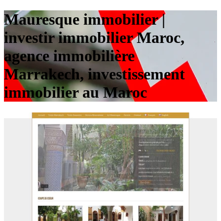
Mauresque immobilier |
investir immobilier Maroc,
agence immobilière
Marrakech, in­vestis­se­ment
immobilier au Maroc