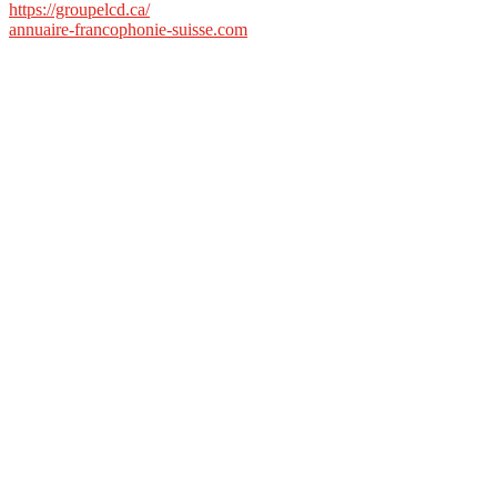
https://groupelcd.ca/
annuaire-francophonie-suisse.com