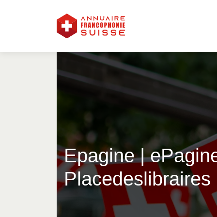
Epagine | ePagine
Placedes­lib­rai­res