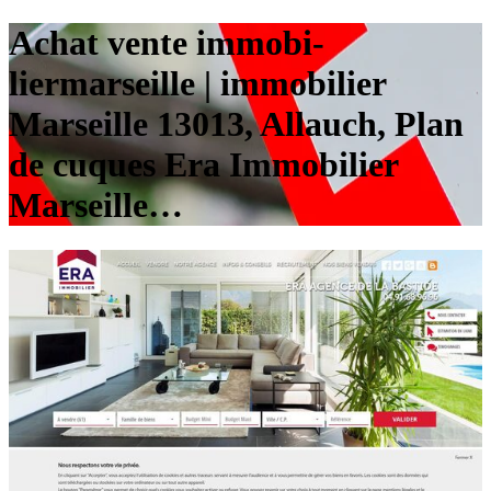
Achat vente im­mobi­
liermarseil­le | immobilier
Marseille 13013, Allauch, Plan
de cuques Era Immobilier
Marseille…